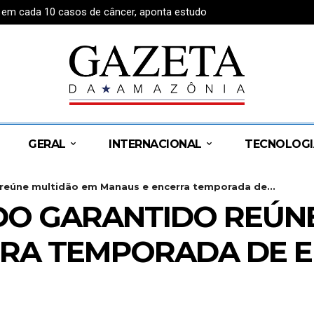
1 em cada 10 casos de câncer, aponta estudo
GERAL
INTERNACIONAL
TECNOLOGI
 reúne multidão em Manaus e encerra temporada de...
DO GARANTIDO REÚN
RA TEMPORADA DE E