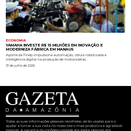
ECONOMIA
YAMAHA INVESTE R$ 15 MILHÕES EM INOVAÇÃO E
MODERNIZA FÁBRICA EM MANAUS
Aporte da Finep impulsiona automação, célula robotizada e
inteligência digital na produção de motocicletas...
31 de julho de 2026
Todas as suas informações pessoais recolhidas, serão usadas para o
ajudar a tornar a sua visita no nosso site o mais produtiva e agradável
possível. A garantia da confidencialidade dos dados pessoais dos