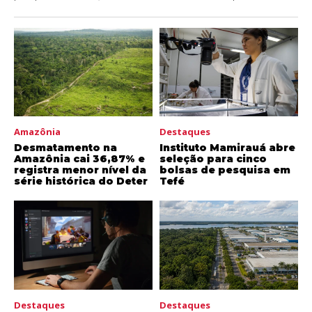
Amazônia
Destaques
Desmatamento na
Instituto Mamirauá abre
Amazônia cai 36,87% e
seleção para cinco
registra menor nível da
bolsas de pesquisa em
série histórica do Deter
Tefé
Destaques
Destaques