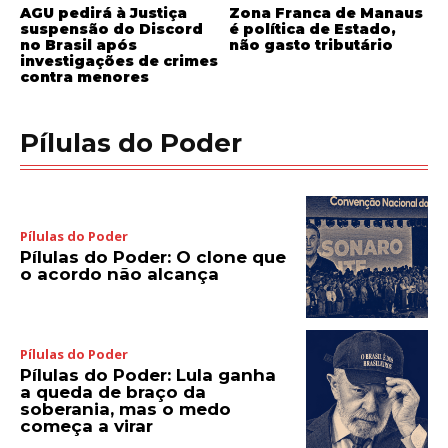
AGU pedirá à Justiça
Zona Franca de Manaus
suspensão do Discord
é política de Estado,
no Brasil após
não gasto tributário
investigações de crimes
contra menores
Pílulas do Poder
Pílulas do Poder
Pílulas do Poder: O clone que
o acordo não alcança
Pílulas do Poder
Pílulas do Poder: Lula ganha
a queda de braço da
soberania, mas o medo
começa a virar