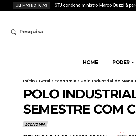
STJ condena ministro Marco Buzzi à per
PF prende suspeito de exploração s
ÚLTIMAS NOTÍCIAS
Pesquisa
HOME
PODER
Início
Geral
Economia
Polo Industrial de Mana
POLO INDUSTRIA
SEMESTRE COM C
ECONOMIA