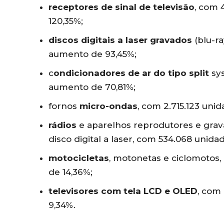
receptores de sinal de televisão
, com 
120,35%;
discos digitais a laser gravados
(blu-ra
aumento de 93,45%;
c
ondicionadores de ar do tipo split
sys
aumento de 70,81%;
fornos
micro-ondas
, com 2.715.123 uni
rádios
e aparelhos reprodutores e gravad
disco digital a laser, com 534.068 unid
motocicletas
, motonetas e ciclomotos
de 14,36%;
televisores com tela LCD e OLED
, com
9,34%.