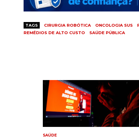
TAGS
CIRURGIA ROBÓTICA
ONCOLOGIA SUS
REMÉDIOS DE ALTO CUSTO
SAÚDE PÚBLICA
SAÚDE