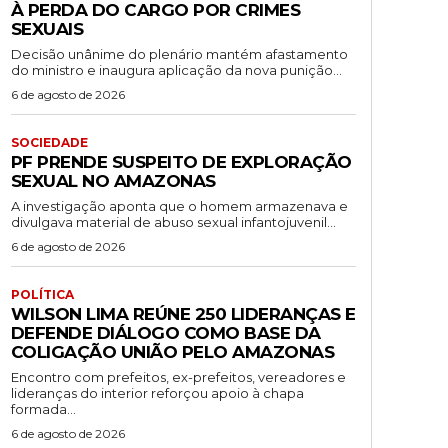
À PERDA DO CARGO POR CRIMES
SEXUAIS
Decisão unânime do plenário mantém afastamento
do ministro e inaugura aplicação da nova punição...
6 de agosto de 2026
SOCIEDADE
PF PRENDE SUSPEITO DE EXPLORAÇÃO
SEXUAL NO AMAZONAS
A investigação aponta que o homem armazenava e
divulgava material de abuso sexual infantojuvenil...
6 de agosto de 2026
POLÍTICA
WILSON LIMA REÚNE 250 LIDERANÇAS E
DEFENDE DIÁLOGO COMO BASE DA
COLIGAÇÃO UNIÃO PELO AMAZONAS
Encontro com prefeitos, ex-prefeitos, vereadores e
lideranças do interior reforçou apoio à chapa
formada...
6 de agosto de 2026