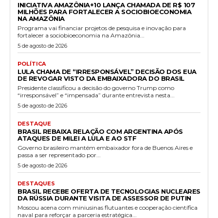
INICIATIVA AMAZÔNIA+10 LANÇA CHAMADA DE R$ 107
MILHÕES PARA FORTALECER A SOCIOBIOECONOMIA
NA AMAZÔNIA
Programa vai financiar projetos de pesquisa e inovação para
fortalecer a sociobioeconomia na Amazônia...
5 de agosto de 2026
POLÍTICA
LULA CHAMA DE “IRRESPONSÁVEL” DECISÃO DOS EUA
DE REVOGAR VISTO DA EMBAIXADORA DO BRASIL
Presidente classificou a decisão do governo Trump como
“irresponsável” e “impensada” durante entrevista nesta...
5 de agosto de 2026
DESTAQUE
BRASIL REBAIXA RELAÇÃO COM ARGENTINA APÓS
ATAQUES DE MILEI A LULA E AO STF
Governo brasileiro mantém embaixador fora de Buenos Aires e
passa a ser representado por...
5 de agosto de 2026
DESTAQUES
BRASIL RECEBE OFERTA DE TECNOLOGIAS NUCLEARES
DA RÚSSIA DURANTE VISITA DE ASSESSOR DE PUTIN
Moscou acena com miniusinas flutuantes e cooperação científica
naval para reforçar a parceria estratégica...