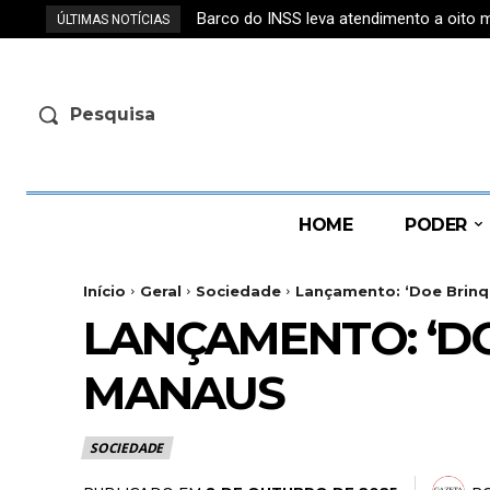
Barco do INSS leva atendimento a oito m
Confira quando a água volta ao seu ba
ÚLTIMAS NOTÍCIAS
Pesquisa
HOME
PODER
Início
Geral
Sociedade
Lançamento: ‘Doe Brinq
LANÇAMENTO: ‘D
MANAUS
SOCIEDADE