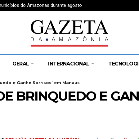
unicípios do Amazonas durante agosto
irro após manutenção realizada na quarta-feira
GERAL
INTERNACIONAL
TECNOLOGI
uedo e Ganhe Sorrisos’ em Manaus
OE BRINQUEDO E GAN