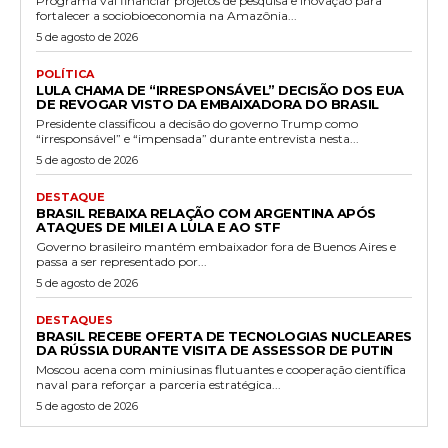
Programa vai financiar projetos de pesquisa e inovação para
fortalecer a sociobioeconomia na Amazônia...
5 de agosto de 2026
POLÍTICA
LULA CHAMA DE “IRRESPONSÁVEL” DECISÃO DOS EUA
DE REVOGAR VISTO DA EMBAIXADORA DO BRASIL
Presidente classificou a decisão do governo Trump como
“irresponsável” e “impensada” durante entrevista nesta...
5 de agosto de 2026
DESTAQUE
BRASIL REBAIXA RELAÇÃO COM ARGENTINA APÓS
ATAQUES DE MILEI A LULA E AO STF
Governo brasileiro mantém embaixador fora de Buenos Aires e
passa a ser representado por...
5 de agosto de 2026
DESTAQUES
BRASIL RECEBE OFERTA DE TECNOLOGIAS NUCLEARES
DA RÚSSIA DURANTE VISITA DE ASSESSOR DE PUTIN
Moscou acena com miniusinas flutuantes e cooperação científica
naval para reforçar a parceria estratégica...
5 de agosto de 2026