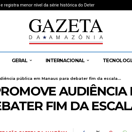
egistra menor nível da série histórica do Deter
GERAL
INTERNACIONAL
TECNOLOGI
iência pública em Manaus para debater fim da escala...
PROMOVE AUDIÊNCIA 
ATER FIM DA ESCALA