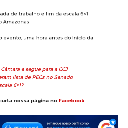
da de trabalho e fim da escala 6×1
do Amazonas
o evento, uma hora antes do início da
 Câmara e segue para a CCJ
deram lista de PECs no Senado
cala 6×1?
curta nossa página no
Facebook