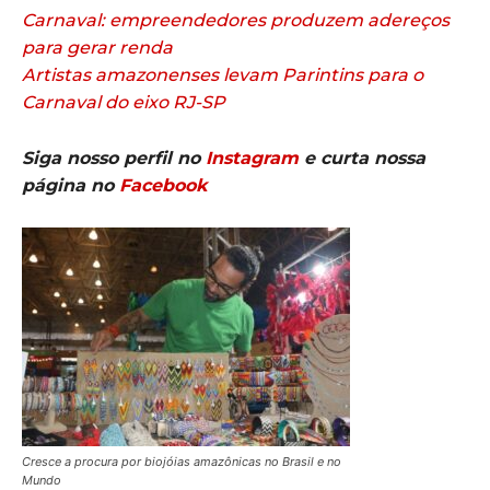
Carnaval: empreendedores produzem adereços
para gerar renda
Artistas amazonenses levam Parintins para o
Carnaval do eixo RJ-SP
Siga nosso perfil no
Instagram
e curta nossa
página no
Facebook
Cresce a procura por biojóias amazônicas no Brasil e no
Mundo