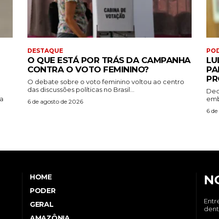
DESTAQUE
PO
O QUE ESTÁ POR TRÁS DA CAMPANHA
LU
CONTRA O VOTO FEMININO?
PA
PR
O debate sobre o voto feminino voltou ao centro
das discussões políticas no Brasil...
Dec
da
emb
6 de agosto de 2026
6 de
N
HOME
PODER
Entr
GERAL
dent
AMAZÔNIA