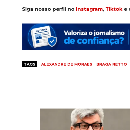
Siga nosso perfil no
Instagram
,
Tiktok
e 
TAGS
ALEXANDRE DE MORAES
BRAGA NETTO