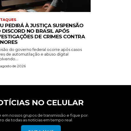
STAQUES
U PEDIRÁ À JUSTIÇA SUSPENSÃO
 DISCORD NO BRASIL APÓS
VESTIGAÇÕES DE CRIMES CONTRA
NORES
isão do governo federal ocorre após casos
ves de automutilação e abuso digital
olvendo...
 agosto de 2026
OTÍCIAS NO CELULAR
e em nossos grupos de transmissão e fique por
ro de todas as notícias em tempo real.