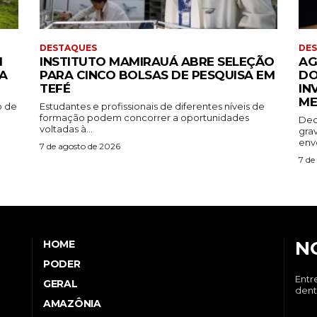
DESTAQUES
DE
I
INSTITUTO MAMIRAUÁ ABRE SELEÇÃO
AG
A
PARA CINCO BOLSAS DE PESQUISA EM
DO
TEFÉ
IN
ME
o de
Estudantes e profissionais de diferentes níveis de
formação podem concorrer a oportunidades
Dec
voltadas à...
gra
env
7 de agosto de 2026
7 de
N
HOME
PODER
Entr
GERAL
dent
AMAZÔNIA