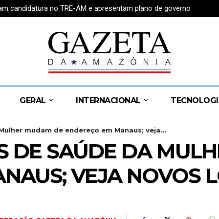
tram candidatura no TRE-AM e apresentam plano de governo
GERAL
INTERNACIONAL
TECNOLOGI
Mulher mudam de endereço em Manaus; veja...
S DE SAÚDE DA MUL
NAUS; VEJA NOVOS L