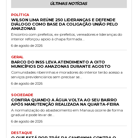
ÚLTIMAS NOTÍCIAS
POLÍTICA
WILSON LIMA REÚNE 250 LIDERANÇAS E DEFENDE
DIÁLOGO COMO BASE DA COLIGAÇÃO UNIÃO PELO
AMAZONAS
Encontro com prefeitos, ex-prefeitos, vereadores e lideranças do
interior reforçou apoio à chapa formada...
6 de agosto de 2026
GERAL
BARCO DO INSS LEVA ATENDIMENTO A OITO
MUNICÍPIOS DO AMAZONAS DURANTE AGOSTO
Comunidades ribeirinhas e moradores do interior terão acesso a
serviços previdenciários sem precisar se...
6 de agosto de 2026
SOCIEDADE
CONFIRA QUANDO A ÁGUA VOLTA AO SEU BAIRRO
APÓS MANUTENÇÃO REALIZADA NA QUARTA-FEIRA
A normalização do abastecimento em Manaus ocorre de forma
gradual e pode levar de...
6 de agosto de 2026
DESTAQUE
O QUE ESTÁ POR TRÁS DA CAMPANHA CONTRA O