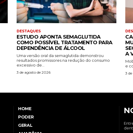
DESTAQUES
DE
ESTUDO APONTA SEMAGLUTIDA
CA
COMO POSSÍVEL TRATAMENTO PARA
MU
DEPENDÊNCIA DE ÁLCOOL
SE
A 
Uma versão oral da semaglutida demonstrou
resultados promissores na redução do consumo
Mob
excessivo de...
e co
3 de agosto de 2026
3 de
N
HOME
PODER
Entr
GERAL
dent