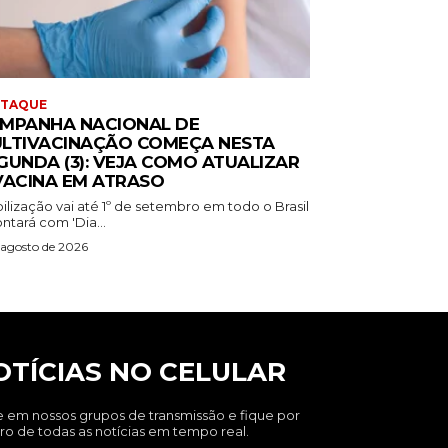
STAQUE
MPANHA NACIONAL DE
LTIVACINAÇÃO COMEÇA NESTA
GUNDA (3): VEJA COMO ATUALIZAR
VACINA EM ATRASO
ilização vai até 1º de setembro em todo o Brasil
ntará com 'Dia...
 agosto de 2026
OTÍCIAS NO CELULAR
e em nossos grupos de transmissão e fique por
ro de todas as notícias em tempo real.