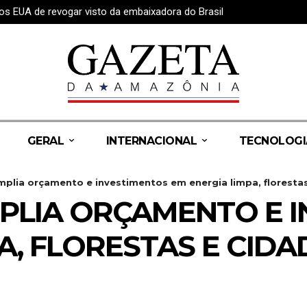
os EUA de revogar visto da embaixadora do Brasil
GERAL
INTERNACIONAL
TECNOLOGI
plia orçamento e investimentos em energia limpa, florestas 
PLIA ORÇAMENTO E 
A, FLORESTAS E CIDA