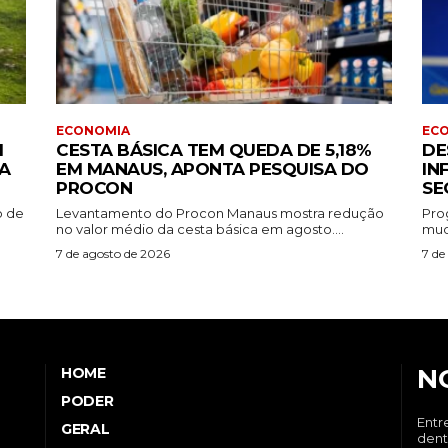
ECONOMIA
EC
I
CESTA BÁSICA TEM QUEDA DE 5,18%
DE
A
EM MANAUS, APONTA PESQUISA DO
IN
PROCON
SE
o de
Levantamento do Procon Manaus mostra redução
Pro
no valor médio da cesta básica em agosto....
mud
7 de agosto de 2026
7 de
N
HOME
PODER
Entr
GERAL
dent