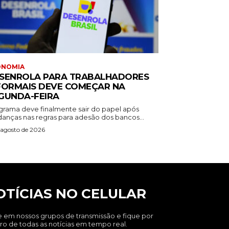
ONOMIA
SENROLA PARA TRABALHADORES
FORMAIS DEVE COMEÇAR NA
GUNDA-FEIRA
grama deve finalmente sair do papel após
anças nas regras para adesão dos bancos...
 agosto de 2026
OTÍCIAS NO CELULAR
e em nossos grupos de transmissão e fique por
ro de todas as notícias em tempo real.