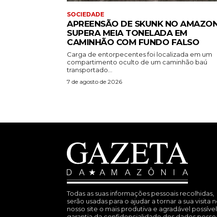
SOCIEDADE
APREENSÃO DE SKUNK NO AMAZO
SUPERA MEIA TONELADA EM
CAMINHÃO COM FUNDO FALSO
Carga de entorpecentes foi localizada em um
compartimento oculto de um caminhão baú
transportado...
7 de agosto de 2026
Todas as suas informações pessoais recolhidas,
serão usadas para o ajudar a tornar a sua visita 
nosso site o mais produtiva e agradável possível
garantia da confidencialidade dos dados pesso