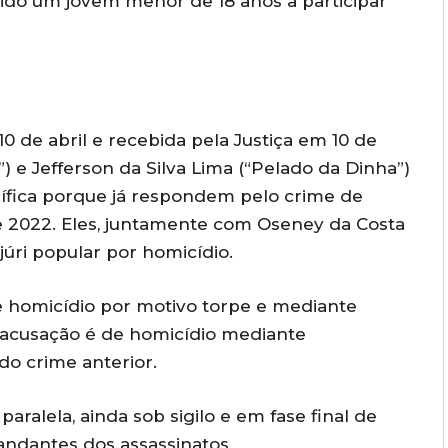
ido um jovem menor de 18 anos a participar
 de abril e recebida pela Justiça em 10 de
”) e Jefferson da Silva Lima (“Pelado da Dinha”)
cífica porque já respondem pelo crime de
e 2022. Eles, juntamente com Oseney da Costa
 júri popular por homicídio.
e homicídio por motivo torpe e mediante
 acusação é de homicídio mediante
o crime anterior.
alela, ainda sob sigilo e em fase final de
mandantes dos assassinatos.