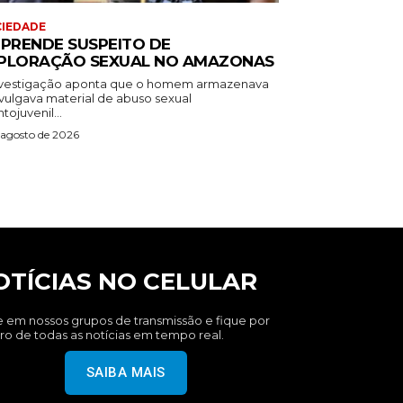
IEDADE
 PRENDE SUSPEITO DE
PLORAÇÃO SEXUAL NO AMAZONAS
nvestigação aponta que o homem armazenava
ivulgava material de abuso sexual
ntojuvenil...
 agosto de 2026
OTÍCIAS NO CELULAR
e em nossos grupos de transmissão e fique por
ro de todas as notícias em tempo real.
SAIBA MAIS