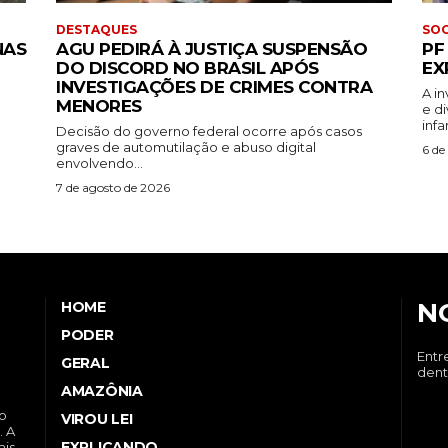
DESTAQUES
SOC
NAS
AGU PEDIRÁ À JUSTIÇA SUSPENSÃO
PF
DO DISCORD NO BRASIL APÓS
EX
INVESTIGAÇÕES DE CRIMES CONTRA
A i
MENORES
e d
infa
Decisão do governo federal ocorre após casos
graves de automutilação e abuso digital
6 de
envolvendo...
7 de agosto de 2026
N
HOME
PODER
Entr
GERAL
dent
AMAZÔNIA
no
VIROU LEI
. A
EXPLICANDO
ais