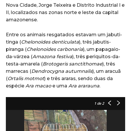
Nova Cidade, Jorge Teixeira e Distrito Industrial I e
II, localizados nas zonas norte e leste da capital
amazonense.
Entre os animais resgatados estavam um jabuti-
tinga (
Chelonoides denticulata
), três jabutis-
piranga (
Chelonoides carbonaria
), um papagaio-
da-várzea (
Amazona festiva
), três periquitos-da-
testa-amarela (
Brotogeris sanctithomae
), três
marrecas (
Dendrocygna autumnalis
), um aracuã
(
Ortalis motmot
) e três araras, sendo duas da
espécie
Ara macao
e uma
Ara ararauna
.
1
de 2