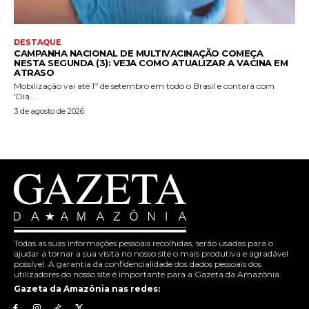
DESTAQUE
CAMPANHA NACIONAL DE MULTIVACINAÇÃO COMEÇA
NESTA SEGUNDA (3): VEJA COMO ATUALIZAR A VACINA EM
ATRASO
Mobilização vai até 1º de setembro em todo o Brasil e contará com
'Dia...
3 de agosto de 2026
Todas as suas informações pessoais recolhidas, serão usadas para o
ajudar a tornar a sua visita no nosso site o mais produtiva e agradável
possível. A garantia da confidencialidade dos dados pessoais dos
utilizadores do nosso site é importante para a Gazeta da Amazônia.
Gazeta da Amazônia nas redes: