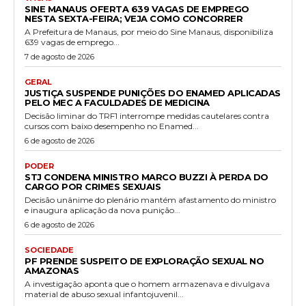
SINE MANAUS OFERTA 639 VAGAS DE EMPREGO
NESTA SEXTA-FEIRA; VEJA COMO CONCORRER
A Prefeitura de Manaus, por meio do Sine Manaus, disponibiliza
639 vagas de emprego...
7 de agosto de 2026
GERAL
JUSTIÇA SUSPENDE PUNIÇÕES DO ENAMED APLICADAS
PELO MEC A FACULDADES DE MEDICINA
Decisão liminar do TRF1 interrompe medidas cautelares contra
cursos com baixo desempenho no Enamed...
6 de agosto de 2026
PODER
STJ CONDENA MINISTRO MARCO BUZZI À PERDA DO
CARGO POR CRIMES SEXUAIS
Decisão unânime do plenário mantém afastamento do ministro
e inaugura aplicação da nova punição...
6 de agosto de 2026
SOCIEDADE
PF PRENDE SUSPEITO DE EXPLORAÇÃO SEXUAL NO
AMAZONAS
A investigação aponta que o homem armazenava e divulgava
material de abuso sexual infantojuvenil...