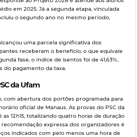
rresponde ao Projeto 2028 e atende aos alunos
dio em 2025. Já a segunda etapa, vinculada
ncluiu o segundo ano no mesmo período,
 alcançou uma parcela significativa dos
cipantes receberam o benefício, o que equivale
unda fase, o índice de isentos foi de 41,63%,
s do pagamento da taxa.
 PSC da Ufam
o, com abertura dos portões programada para
orário oficial de Manaus. As provas do PSC da
s 12h15, totalizando quatro horas de duração
 A recomendação expressa dos organizadores é
eços indicados com pelo menos uma hora de