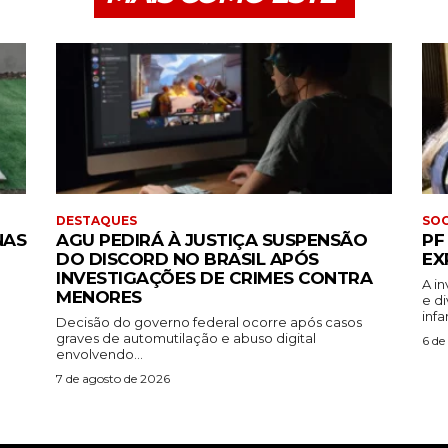
DESTAQUES
SOC
NAS
AGU PEDIRÁ À JUSTIÇA SUSPENSÃO
PF
DO DISCORD NO BRASIL APÓS
EX
INVESTIGAÇÕES DE CRIMES CONTRA
A i
MENORES
e d
infa
Decisão do governo federal ocorre após casos
graves de automutilação e abuso digital
6 de
envolvendo...
7 de agosto de 2026