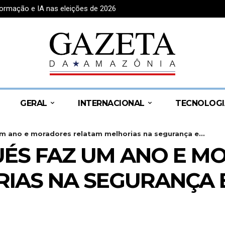
formação e IA nas eleições de 2026
GERAL
INTERNACIONAL
TECNOLOGI
m ano e moradores relatam melhorias na segurança e...
UÉS FAZ UM ANO E 
IAS NA SEGURANÇA 