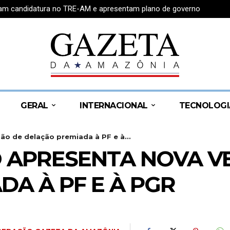
tram candidatura no TRE-AM e apresentam plano de governo
GERAL
INTERNACIONAL
TECNOLOGI
ão de delação premiada à PF e à...
 APRESENTA NOVA V
A À PF E À PGR