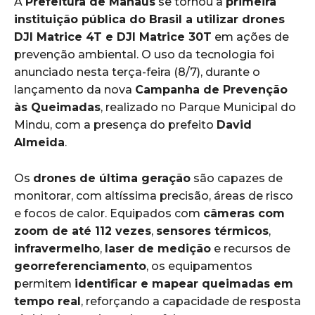
A
Prefeitura de Manaus
se tornou a
primeira
instituição pública do Brasil a utilizar drones
DJI Matrice 4T e DJI Matrice 30T
em ações de
prevenção ambiental. O uso da tecnologia foi
anunciado nesta terça-feira (8/7), durante o
lançamento da nova
Campanha de Prevenção
às Queimadas
, realizado no Parque Municipal do
Mindu, com a presença do prefeito
David
Almeida
.
Os
drones de última geração
são capazes de
monitorar, com altíssima precisão, áreas de risco
e focos de calor. Equipados com
câmeras com
zoom de até 112 vezes
,
sensores térmicos
,
infravermelho
,
laser de medição
e recursos de
georreferenciamento
, os equipamentos
permitem
identificar e mapear queimadas em
tempo real
, reforçando a capacidade de resposta