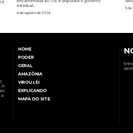
encaminhada ao TSE e disputará o governo
deu 
bá
estadual...
5 de
6 de agosto de 2026
N
HOME
PODER
Entr
GERAL
dent
AMAZÔNIA
no
VIROU LEI
. A
EXPLICANDO
ais
 a
MAPA DO SITE