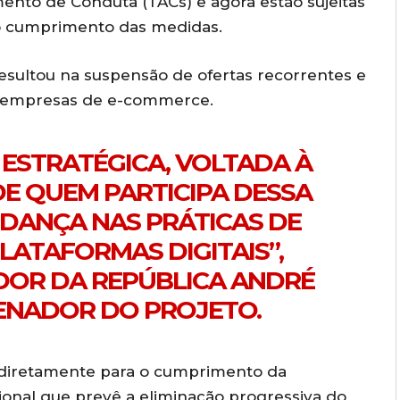
nto de Conduta (TACs) e agora estão sujeitas
 o cumprimento das medidas.
resultou na suspensão de ofertas recorrentes e
ias empresas de e-commerce.
 ESTRATÉGICA, VOLTADA À
E QUEM PARTICIPA DESSA
UDANÇA NAS PRÁTICAS DE
ATAFORMAS DIGITAIS”,
DOR DA REPÚBLICA ANDRÉ
ENADOR DO PROJETO.
ui diretamente para o cumprimento da
onal que prevê a eliminação progressiva do