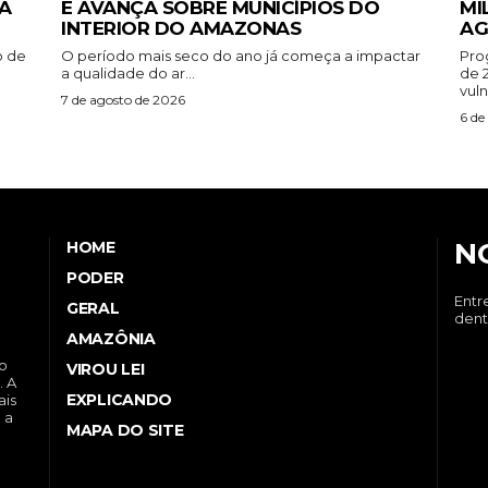
A
E AVANÇA SOBRE MUNICÍPIOS DO
MI
INTERIOR DO AMAZONAS
AG
o de
O período mais seco do ano já começa a impactar
Pro
a qualidade do ar...
de 
vuln
7 de agosto de 2026
6 de
N
HOME
PODER
Entr
GERAL
dent
AMAZÔNIA
no
VIROU LEI
. A
EXPLICANDO
ais
 a
MAPA DO SITE