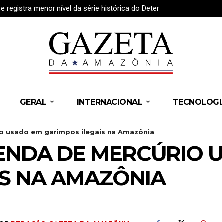
egistra menor nível da série histórica do Deter
GERAL
INTERNACIONAL
TECNOLOGI
o usado em garimpos ilegais na Amazônia
ENDA DE MERCÚRIO 
IS NA AMAZÔNIA