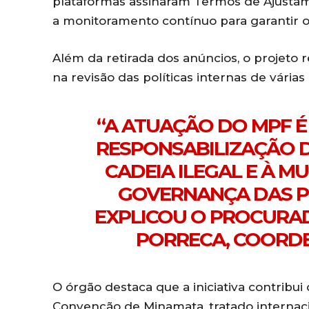
plataformas assinaram Termos de Ajustame
a monitoramento contínuo para garantir
Além da retirada dos anúncios, o projeto 
na revisão das políticas internas de vár
“A ATUAÇÃO DO MPF É
RESPONSABILIZAÇÃO D
CADEIA ILEGAL E À M
GOVERNANÇA DAS PL
EXPLICOU O PROCURA
PORRECA, COORD
O órgão destaca que a iniciativa contrib
Convenção de Minamata, tratado internaci