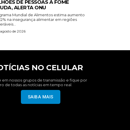
LHÕES DE PESSOAS À FOME
UDA, ALERTA ONU
grama Mundial de Alimentos estima aumento
22% na insegurança alimentar em regiões
eráveis...
 agosto de 2026
OTÍCIAS NO CELULAR
e em nossos grupos de transmissão e fique por
ro de todas as notícias em tempo real.
SAIBA MAIS