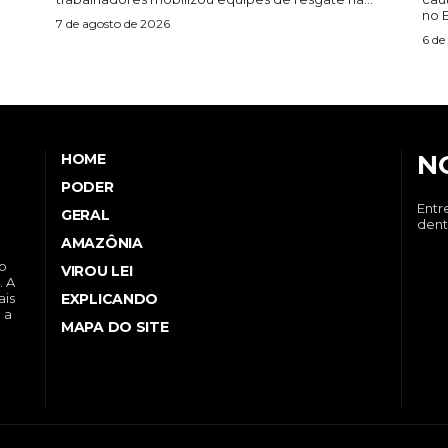
no 
7 de agosto de 2026
6 de
N
HOME
PODER
Entr
GERAL
dent
AMAZÔNIA
no
VIROU LEI
. A
EXPLICANDO
ais
 a
MAPA DO SITE