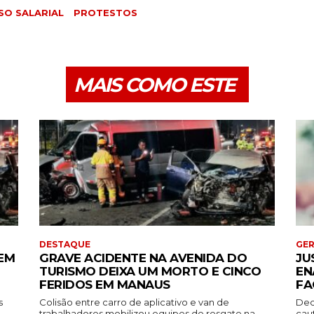
SO SALARIAL
PROTESTOS
MAIS COMO ESTE
DESTAQUE
GE
EM
GRAVE ACIDENTE NA AVENIDA DO
JU
TURISMO DEIXA UM MORTO E CINCO
EN
FERIDOS EM MANAUS
FA
s
Colisão entre carro de aplicativo e van de
Dec
trabalhadores mobilizou equipes de resgate na...
cau