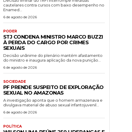
Decisão liminar do TRF1 interrompe medidas
cautelares contra cursos com baixo desempenho no
Enamed...
6 de agosto de 2026
PODER
STJ CONDENA MINISTRO MARCO BUZZI
À PERDA DO CARGO POR CRIMES
SEXUAIS
Decisão unânime do plenário mantém afastamento
do ministro e inaugura aplicação da nova punição...
6 de agosto de 2026
SOCIEDADE
PF PRENDE SUSPEITO DE EXPLORAÇÃO
SEXUAL NO AMAZONAS
A investigação aponta que o homem armazenava e
divulgava material de abuso sexual infantojuvenil...
6 de agosto de 2026
POLÍTICA