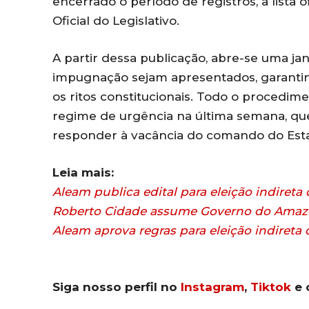
encerrado o período de registros, a lista o
Oficial do Legislativo.
A partir dessa publicação, abre-se uma ja
impugnação sejam apresentados, garantind
os ritos constitucionais. Todo o procedi
regime de urgência na última semana, qu
responder à vacância do comando do Esta
Leia mais:
Aleam publica edital para eleição indire
Roberto Cidade assume Governo do Amazo
Aleam aprova regras para eleição indiret
Siga nosso perfil no
Instagram
,
Tiktok
e 