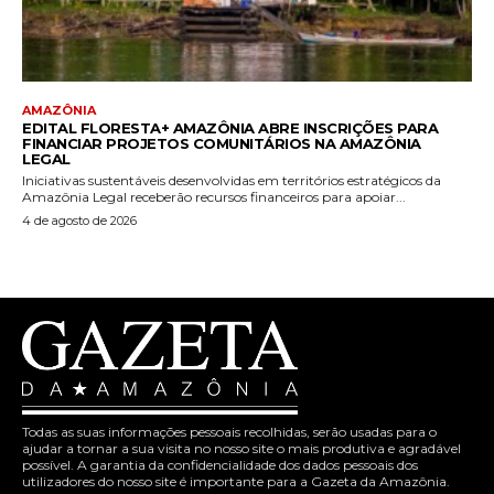
AMAZÔNIA
EDITAL FLORESTA+ AMAZÔNIA ABRE INSCRIÇÕES PARA
FINANCIAR PROJETOS COMUNITÁRIOS NA AMAZÔNIA
LEGAL
Iniciativas sustentáveis desenvolvidas em territórios estratégicos da
Amazônia Legal receberão recursos financeiros para apoiar...
4 de agosto de 2026
Todas as suas informações pessoais recolhidas, serão usadas para o
ajudar a tornar a sua visita no nosso site o mais produtiva e agradável
possível. A garantia da confidencialidade dos dados pessoais dos
utilizadores do nosso site é importante para a Gazeta da Amazônia.