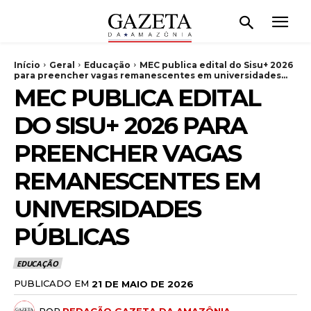
Início
Geral
Educação
MEC publica edital do Sisu+ 2026
para preencher vagas remanescentes em universidades...
MEC PUBLICA EDITAL
DO SISU+ 2026 PARA
PREENCHER VAGAS
REMANESCENTES EM
UNIVERSIDADES
PÚBLICAS
EDUCAÇÃO
PUBLICADO EM
21 DE MAIO DE 2026