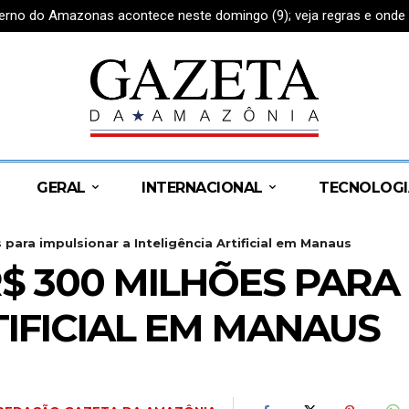
rno do Amazonas acontece neste domingo (9); veja regras e onde a
do pelas costas’ e prepara anúncio de apoio ao Governo do Amazona
GERAL
INTERNACIONAL
TECNOLOGI
para impulsionar a Inteligência Artificial em Manaus
$ 300 MILHÕES PARA
TIFICIAL EM MANAUS