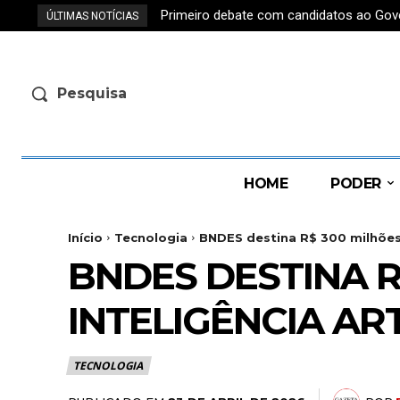
Primeiro debate com candidatos ao Gove
Marcos Rotta diz ter sido ‘apunhala
ÚLTIMAS NOTÍCIAS
Pesquisa
HOME
PODER
Início
Tecnologia
BNDES destina R$ 300 milhões 
BNDES DESTINA R
INTELIGÊNCIA AR
TECNOLOGIA