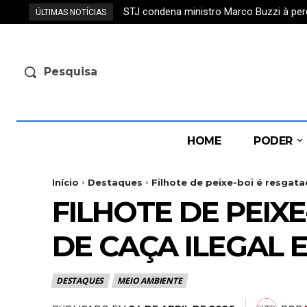
STJ condena ministro Marco Buzzi à perd
PF prende suspeito de exploração se
ÚLTIMAS NOTÍCIAS
Pesquisa
HOME
PODER
Início
Destaques
Filhote de peixe-boi é resgata
FILHOTE DE PEIX
DE CAÇA ILEGAL 
DESTAQUES
MEIO AMBIENTE