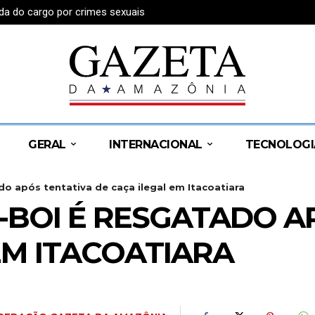
a do cargo por crimes sexuais
xual no Amazonas
GERAL
INTERNACIONAL
TECNOLOGI
do após tentativa de caça ilegal em Itacoatiara
E-BOI É RESGATADO A
EM ITACOATIARA