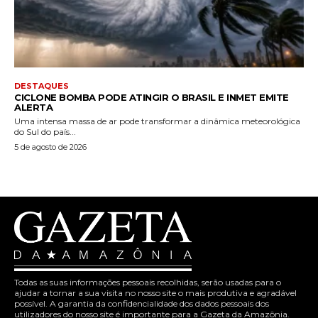
DESTAQUES
CICLONE BOMBA PODE ATINGIR O BRASIL E INMET EMITE
ALERTA
Uma intensa massa de ar pode transformar a dinâmica meteorológica
do Sul do país...
5 de agosto de 2026
Todas as suas informações pessoais recolhidas, serão usadas para o
ajudar a tornar a sua visita no nosso site o mais produtiva e agradável
possível. A garantia da confidencialidade dos dados pessoais dos
utilizadores do nosso site é importante para a Gazeta da Amazônia.