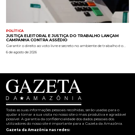
POLÍTICA
JUSTIÇA ELEITORAL E JUSTIÇA DO TRABALHO LANÇAM
CAMPANHA CONTRA ASSÉDIO
Garantir o direito ao voto livre e secreto no ambiente de trabalho é o...
6 de agosto de 2026
Todas as suas informações pessoais recolhidas, serão usadas para o
ajudar a tornar a sua visita no nosso site o mais produtiva e agradável
possível. A garantia da confidencialidade dos dados pessoais dos
utilizadores do nosso site é importante para a Gazeta da Amazônia.
Gazeta da Amazônia nas redes: