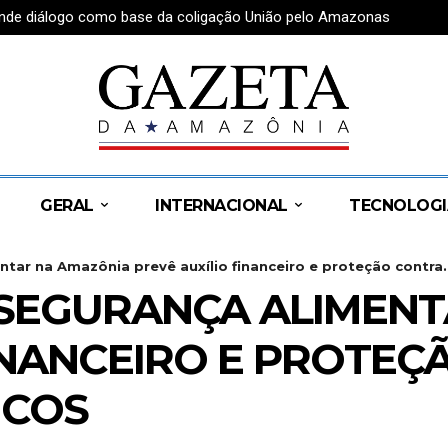
fende diálogo como base da coligação União pelo Amazonas
GERAL
INTERNACIONAL
TECNOLOGI
tar na Amazônia prevê auxílio financeiro e proteção contra..
SEGURANÇA ALIMENT
FINANCEIRO E PROTE
ICOS