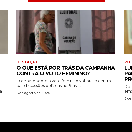
DESTAQUE
PO
O QUE ESTÁ POR TRÁS DA CAMPANHA
LU
CONTRA O VOTO FEMININO?
PA
PR
O debate sobre o voto feminino voltou ao centro
das discussões políticas no Brasil...
Dec
da
emb
6 de agosto de 2026
6 de