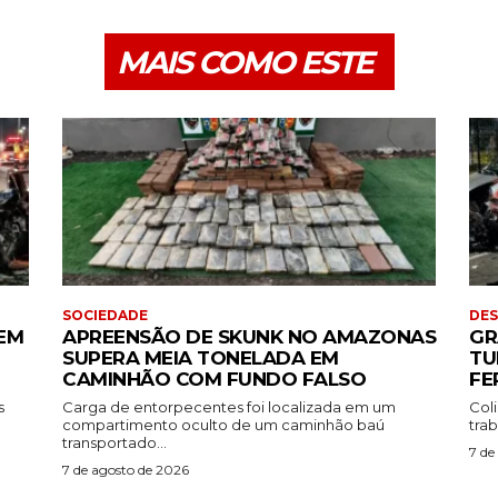
MAIS COMO ESTE
SOCIEDADE
DE
EM
APREENSÃO DE SKUNK NO AMAZONAS
GR
SUPERA MEIA TONELADA EM
TU
CAMINHÃO COM FUNDO FALSO
FE
s
Carga de entorpecentes foi localizada em um
Coli
compartimento oculto de um caminhão baú
tra
transportado...
7 de
7 de agosto de 2026