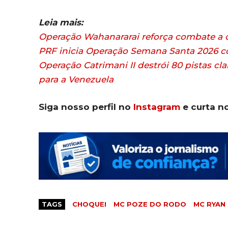
Leia mais:
Operação Wahanararai reforça combate a c
PRF inicia Operação Semana Santa 2026 c
Operação Catrimani II destrói 80 pistas cl
para a Venezuela
Siga nosso perfil no
Instagram
e curta n
TAGS
CHOQUEI
MC POZE DO RODO
MC RYAN