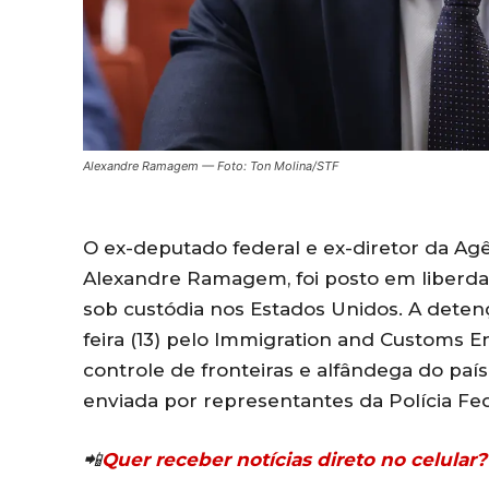
Alexandre Ramagem — Foto: Ton Molina/STF
O ex-deputado federal e ex-diretor da Agênc
Alexandre Ramagem, foi posto em liberdade
sob custódia nos Estados Unidos. A detenç
feira (13) pelo Immigration and Customs E
controle de fronteiras e alfândega do paí
enviada por representantes da Polícia Fed
📲
Quer receber notícias direto no celula