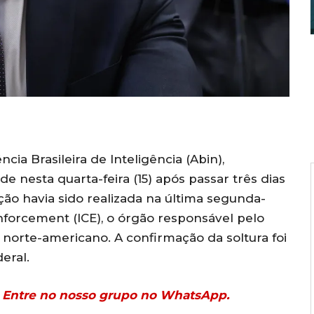
ia Brasileira de Inteligência (Abin),
 nesta quarta-feira (15) após passar três dias
ão havia sido realizada na última segunda-
nforcement (ICE), o órgão responsável pelo
s norte-americano. A confirmação da soltura foi
eral.
r? Entre no nosso grupo no WhatsApp.