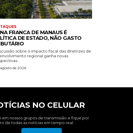
STAQUES
NA FRANCA DE MANAUS É
LÍTICA DE ESTADO, NÃO GASTO
IBUTÁRIO
scussão sobre o impacto fiscal das diretrizes de
envolvimento regional ganha novas
pectivas...
 agosto de 2026
OTÍCIAS NO CELULAR
e em nossos grupos de transmissão e fique por
ro de todas as notícias em tempo real.