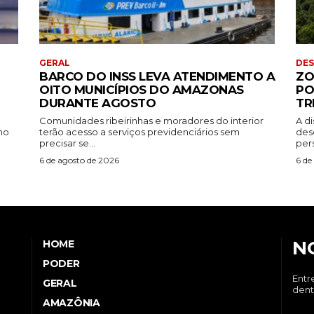
GERAL
DE
BARCO DO INSS LEVA ATENDIMENTO A
ZO
OITO MUNICÍPIOS DO AMAZONAS
PO
DURANTE AGOSTO
TR
Comunidades ribeirinhas e moradores do interior
A di
ho
terão acesso a serviços previdenciários sem
des
precisar se...
pers
6 de agosto de 2026
6 de
N
HOME
PODER
Entr
GERAL
dent
AMAZÔNIA