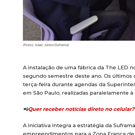
(Fotos: Isaac Júnior/Suframa)
A instalação de uma fábrica da
The LED
n
segundo semestre deste ano. Os últimos d
terça-feira durante agendas da
Superinte
em São Paulo, realizadas paralelamente à
📲
Quer receber notícias direto no celula
A iniciativa integra a estratégia da Sufra
empreendimentos para a
Zona Franca de