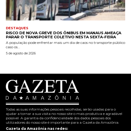
DESTAQUES
RISCO DE NOVA GREVE DOS ÔNIBUS EM MANAUS AMEAÇA
PARAR O TRANSPORTE COLETIVO NESTA SEXTA-FEIRA
A população pode enfrentar mais um dia de caos no transporte público
caso os...
5 de agosto de 2026
Todas as suas informações pessoais recolhidas, serão usadas para o
ajudar a tornar a sua visita no nosso site o mais produtiva e agradável
possível. A garantia da confidencialidade dos dados pessoais dos
utilizadores do nosso site é importante para a Gazeta da Amazônia.
Gazeta da Amazônia nas redes: