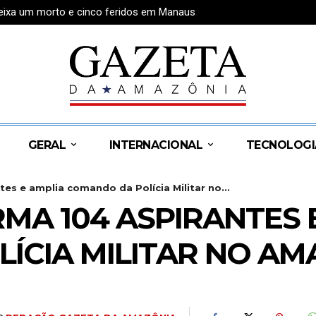
eixa um morto e cinco feridos em Manaus
 por anúncios fraudulentos sobre o Desenrola Brasil
GERAL
INTERNACIONAL
TECNOLOGI
es e amplia comando da Polícia Militar no...
MA 104 ASPIRANTES 
ÍCIA MILITAR NO A