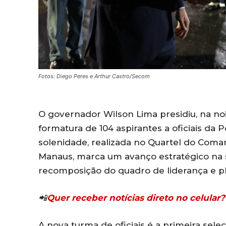
Fotos: Diego Peres e Arthur Castro/Secom
O governador Wilson Lima presidiu, na noit
formatura de 104 aspirantes a oficiais da 
solenidade, realizada no Quartel do Coman
Manaus, marca um avanço estratégico na 
recomposição do quadro de liderança e p
📲
Quer receber notícias direto no celula
A nova turma de oficiais é a primeira sel