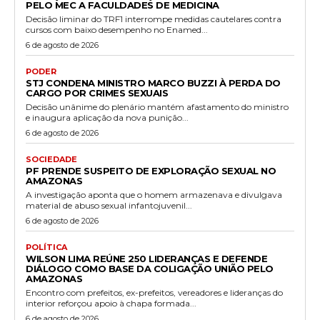
PELO MEC A FACULDADES DE MEDICINA
Decisão liminar do TRF1 interrompe medidas cautelares contra
cursos com baixo desempenho no Enamed...
6 de agosto de 2026
PODER
STJ CONDENA MINISTRO MARCO BUZZI À PERDA DO
CARGO POR CRIMES SEXUAIS
Decisão unânime do plenário mantém afastamento do ministro
e inaugura aplicação da nova punição...
6 de agosto de 2026
SOCIEDADE
PF PRENDE SUSPEITO DE EXPLORAÇÃO SEXUAL NO
AMAZONAS
A investigação aponta que o homem armazenava e divulgava
material de abuso sexual infantojuvenil...
6 de agosto de 2026
POLÍTICA
WILSON LIMA REÚNE 250 LIDERANÇAS E DEFENDE
DIÁLOGO COMO BASE DA COLIGAÇÃO UNIÃO PELO
AMAZONAS
Encontro com prefeitos, ex-prefeitos, vereadores e lideranças do
interior reforçou apoio à chapa formada...
6 de agosto de 2026