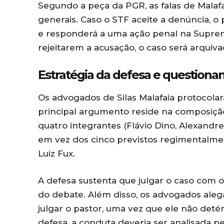
Segundo a peça da PGR, as falas de Malafai
generais. Caso o STF aceite a denúncia, o
e responderá a uma ação penal na Suprema
rejeitarem a acusação, o caso será arquiv
Estratégia da defesa e questiona
Os advogados de Silas Malafaia protocol
principal argumento reside na composiçã
quatro integrantes (Flávio Dino, Alexandr
em vez dos cinco previstos regimentalmen
Luiz Fux.
A defesa sustenta que julgar o caso com 
do debate. Além disso, os advogados ale
julgar o pastor, uma vez que ele não deté
defesa, a conduta deveria ser analisada p