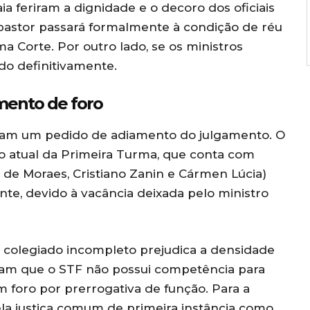
a feriram a dignidade e o decoro dos oficiais
 pastor passará formalmente à condição de réu
 Corte. Por outro lado, se os ministros
ado definitivamente.
mento de foro
aram um pedido de adiamento do julgamento. O
o atual da Primeira Turma, que conta com
e de Moraes, Cristiano Zanin e Cármen Lúcia)
te, devido à vacância deixada pelo ministro
o colegiado incompleto prejudica a densidade
gam que o STF não possui competência para
m foro por prerrogativa de função. Para a
ela justiça comum de primeira instância como