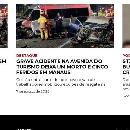
DESTAQUE
PO
EM
GRAVE ACIDENTE NA AVENIDA DO
ST
TURISMO DEIXA UM MORTO E CINCO
BU
FERIDOS EM MANAUS
CR
s
Colisão entre carro de aplicativo e van de
Dec
trabalhadores mobilizou equipes de resgate na...
afa
nova
7 de agosto de 2026
6 de