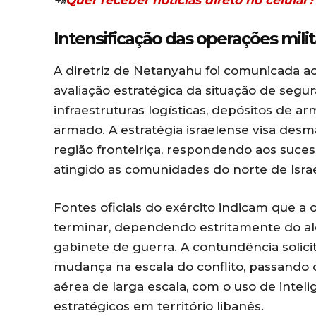
📲
Quer receber notícias direto no celula
Intensificação das operações mili
A diretriz de Netanyahu foi comunicada a
avaliação estratégica da situação de segu
infraestruturas logísticas, depósitos de
armado. A estratégia israelense visa desm
região fronteiriça, respondendo aos suce
atingido as comunidades do norte de Israe
Fontes oficiais do exército indicam que 
terminar, dependendo estritamente do alc
gabinete de guerra. A contundência solici
mudança na escala do conflito, passando
aérea de larga escala, com o uso de inteli
estratégicos em território libanês.