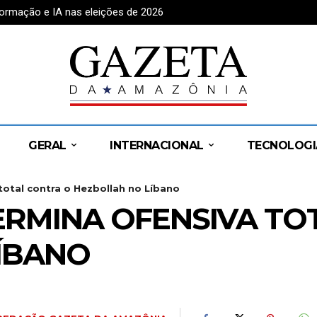
formação e IA nas eleições de 2026
GERAL
INTERNACIONAL
TECNOLOGI
otal contra o Hezbollah no Líbano
RMINA OFENSIVA TO
ÍBANO