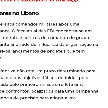
r? Entre no nosso grupo no WhatsApp.
tares no Líbano
os altos comandos militares após uma
rança. O foco atual das FDI concentra-se em
 armamento e centros de comando do grupo
antelar a rede de influência da organização na
ssivos lançamentos de projéteis que têm
l.
a ofensiva não tem um prazo determinado para
ance dos objetivos táticos definidos pelo
tada pelo primeiro-ministro reflete uma
 de confrontos localizados para uma campanha
gência de precisão para atingir alvos