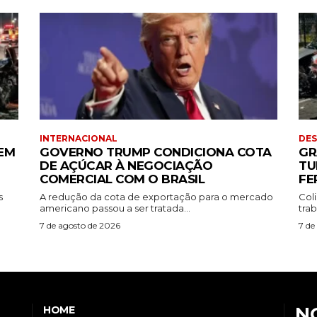
INTERNACIONAL
DE
EM
GOVERNO TRUMP CONDICIONA COTA
GR
DE AÇÚCAR À NEGOCIAÇÃO
TU
COMERCIAL COM O BRASIL
FE
s
A redução da cota de exportação para o mercado
Coli
americano passou a ser tratada...
tra
7 de agosto de 2026
7 de
N
HOME