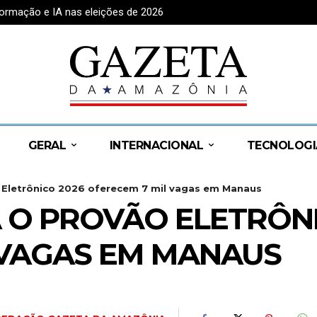
formação e IA nas eleições de 2026
ais deve começar na segunda-feira
GERAL
INTERNACIONAL
TECNOLOGI
o Eletrônico 2026 oferecem 7 mil vagas em Manaus
A O PROVÃO ELETRÔNI
 VAGAS EM MANAUS