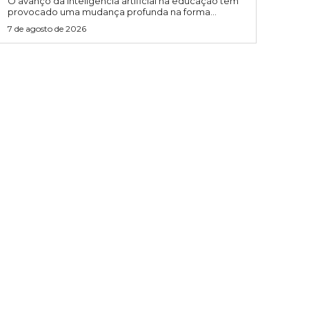
O avanço da inteligência artificial na educação tem
provocado uma mudança profunda na forma...
7 de agosto de 2026