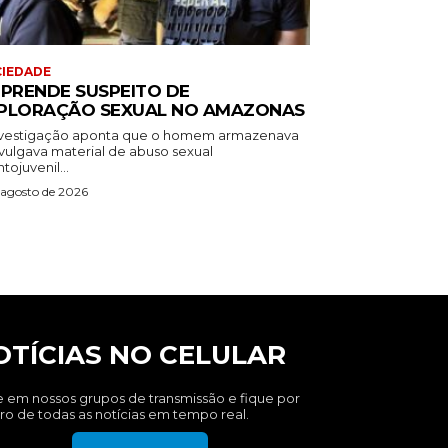
IEDADE
 PRENDE SUSPEITO DE
PLORAÇÃO SEXUAL NO AMAZONAS
nvestigação aponta que o homem armazenava
ivulgava material de abuso sexual
ntojuvenil...
 agosto de 2026
OTÍCIAS NO CELULAR
e em nossos grupos de transmissão e fique por
ro de todas as notícias em tempo real.