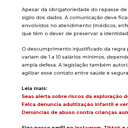
Apesar da obrigatoriedade do repasse de i
sigilo dos dados. A comunicação deve ficar
envolvidos no atendimento (médicos, enfer
que têm o dever de preservar a identida
O descumprimento injustificado da regra 
variam de 1 a 10 salários mínimos, depend
ampla defesa. A legislação também autoriz
agilizar esse contato entre saúde e segura
Leia mais:
Seas alerta sobre riscos da exploração d
Felca denuncia adultização infantil e ve
Denúncias de abuso contra crianças a
Siga nosso perfil no
Instagram
,
Tiktok
e 