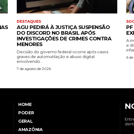
DESTAQUES
SOC
NAS
AGU PEDIRÁ À JUSTIÇA SUSPENSÃO
PF
DO DISCORD NO BRASIL APÓS
EX
INVESTIGAÇÕES DE CRIMES CONTRA
A i
MENORES
e d
infa
Decisão do governo federal ocorre após casos
graves de automutilação e abuso digital
6 de
envolvendo...
7 de agosto de 2026
N
HOME
PODER
Entr
GERAL
dent
AMAZÔNIA