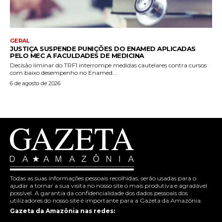
GERAL
JUSTIÇA SUSPENDE PUNIÇÕES DO ENAMED APLICADAS
PELO MEC A FACULDADES DE MEDICINA
Decisão liminar do TRF1 interrompe medidas cautelares contra cursos
com baixo desempenho no Enamed...
6 de agosto de 2026
Todas as suas informações pessoais recolhidas, serão usadas para o
ajudar a tornar a sua visita no nosso site o mais produtiva e agradável
possível. A garantia da confidencialidade dos dados pessoais dos
utilizadores do nosso site é importante para a Gazeta da Amazônia.
Gazeta da Amazônia nas redes: