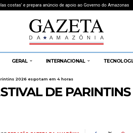
pelas costas’ e prepara anúncio de apoio ao Governo do Amazonas
mundial da odontologia com congresso inédito na América Latin
GERAL
INTERNACIONAL
TECNOLOGI
arintins 2026 esgotam em 4 horas
STIVAL DE PARINTIN