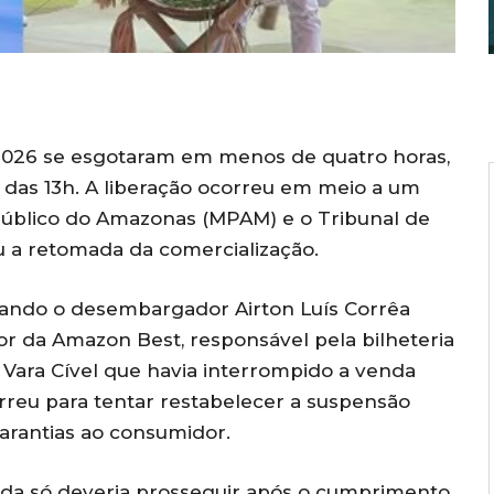
s 2026 se esgotaram em menos de quatro horas,
das 13h. A liberação ocorreu em meio a um
 Público do Amazonas (MPAM) e o Tribunal de
u a retomada da comercialização.
 quando o desembargador Airton Luís Corrêa
or da Amazon Best, responsável pela bilheteria
7ª Vara Cível que havia interrompido a venda
reu para tentar restabelecer a suspensão
garantias ao consumidor.
nda só deveria prosseguir após o cumprimento