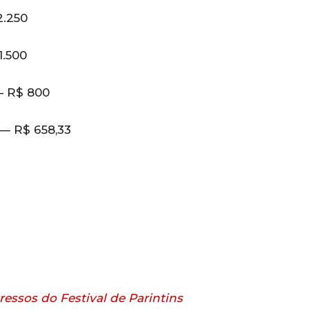
2.250
1.500
— R$ 800
 — R$ 658,33
ssos do Festival de Parintins