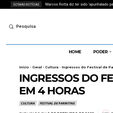
Marcos Rotta diz ter sido ‘apunhalado 
Ufam e UEA colocam Manaus no mapa 
ÚLTIMAS NOTÍCIAS
Pesquisa
HOME
PODER
Início
Geral
Cultura
Ingressos do Festival de P
INGRESSOS DO FE
EM 4 HORAS
CULTURA
FESTIVAL DE PARINTINS