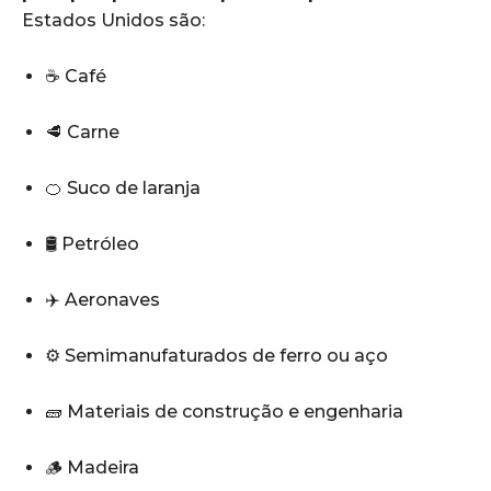
Estados Unidos são:
☕ Café
🥩 Carne
🍊 Suco de laranja
🛢️ Petróleo
✈️ Aeronaves
⚙️ Semimanufaturados de ferro ou aço
🧱 Materiais de construção e engenharia
🪵 Madeira