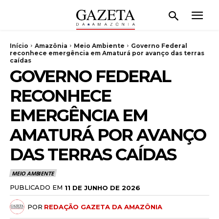
Início
Amazônia
Meio Ambiente
Governo Federal
reconhece emergência em Amaturá por avanço das terras
caídas
GOVERNO FEDERAL
RECONHECE
EMERGÊNCIA EM
AMATURÁ POR AVANÇO
DAS TERRAS CAÍDAS
MEIO AMBIENTE
PUBLICADO EM
11 DE JUNHO DE 2026
POR
REDAÇÃO GAZETA DA AMAZÔNIA