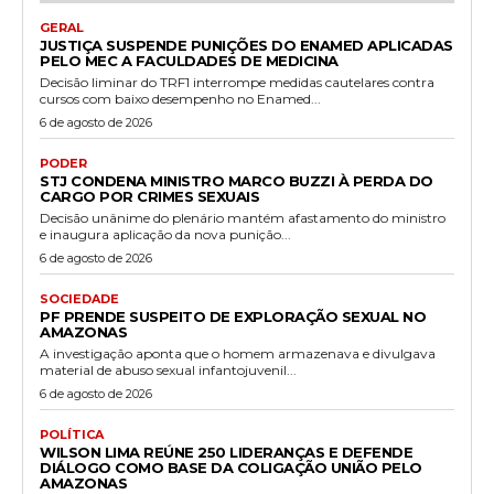
GERAL
JUSTIÇA SUSPENDE PUNIÇÕES DO ENAMED APLICADAS
PELO MEC A FACULDADES DE MEDICINA
Decisão liminar do TRF1 interrompe medidas cautelares contra
cursos com baixo desempenho no Enamed...
6 de agosto de 2026
PODER
STJ CONDENA MINISTRO MARCO BUZZI À PERDA DO
CARGO POR CRIMES SEXUAIS
Decisão unânime do plenário mantém afastamento do ministro
e inaugura aplicação da nova punição...
6 de agosto de 2026
SOCIEDADE
PF PRENDE SUSPEITO DE EXPLORAÇÃO SEXUAL NO
AMAZONAS
A investigação aponta que o homem armazenava e divulgava
material de abuso sexual infantojuvenil...
6 de agosto de 2026
POLÍTICA
WILSON LIMA REÚNE 250 LIDERANÇAS E DEFENDE
DIÁLOGO COMO BASE DA COLIGAÇÃO UNIÃO PELO
AMAZONAS